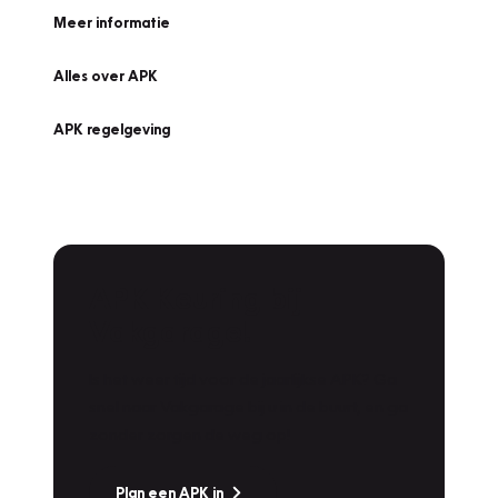
Meer informatie
Alles over APK
APK regelgeving
APK Keuring bij
Vakgarage!
Is het weer tijd voor de jaarlijkse APK? Ga
snel naar Vakgarage bij u in de buurt, en ga
zonder zorgen de weg op!
Plan een APK in