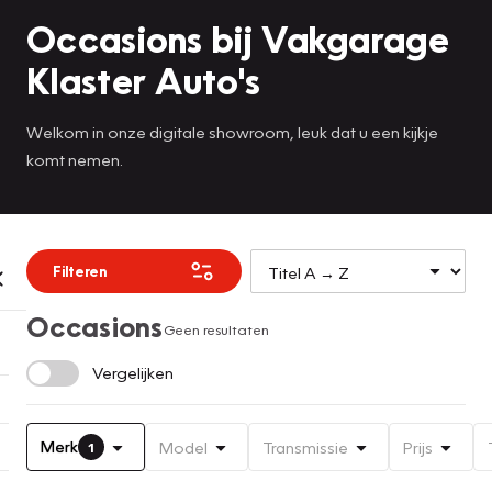
Occasions bij Vakgarage
Klaster Auto's
Welkom in onze digitale showroom, leuk dat u een kijkje
komt nemen.
Filteren
Occasions
Geen resultaten
Vergelijken
Merk
Model
Transmissie
Prijs
1