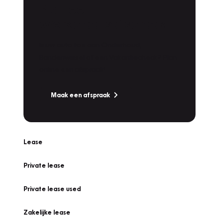
Plan een
Werkplaatsafspraak
Is uw auto toe aan Onderhoud,
Bandenwissel of een Vakantiecheck? Plan
online een afspraak!
Maak een afspraak
Lease
Private lease
Private lease used
Zakelijke lease