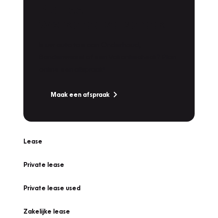
Plan een
Werkplaatsafspraak
Is uw auto toe aan Onderhoud,
Bandenwissel of een Vakantiecheck? Plan
online een afspraak!
Maak een afspraak
Lease
Private lease
Private lease used
Zakelijke lease