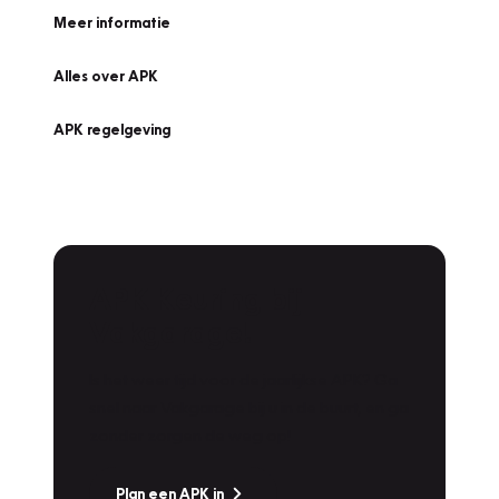
Meer informatie
Alles over APK
APK regelgeving
APK Keuring bij
Vakgarage!
Is het weer tijd voor de jaarlijkse APK? Ga
snel naar Vakgarage bij u in de buurt, en ga
zonder zorgen de weg op!
Plan een APK in