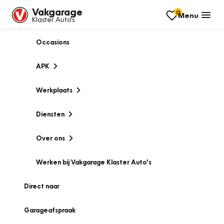
Vakgarage
0
Menu
Klaster Auto's
Occasions
APK
Werkplaats
Diensten
Over ons
Werken bij Vakgarage Klaster Auto's
Direct naar
Garageafspraak