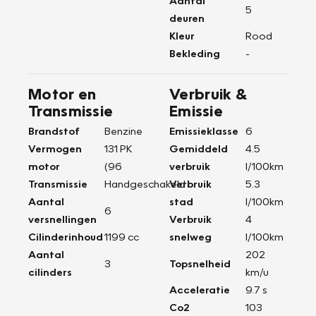
Aantal
5
deuren
Kleur
Rood
Bekleding
-
Motor en
Verbruik &
Transmissie
Emissie
Brandstof
Benzine
Emissieklasse
6
Vermogen
131 PK
Gemiddeld
4.5
motor
(96
verbruik
l/100km
Transmissie
Handgeschakeld
Verbruik
5.3
Aantal
stad
l/100km
6
versnellingen
Verbruik
4
Cilinderinhoud
1199 cc
snelweg
l/100km
Aantal
202
3
Topsnelheid
cilinders
km/u
Acceleratie
9.7 s
Co2
103