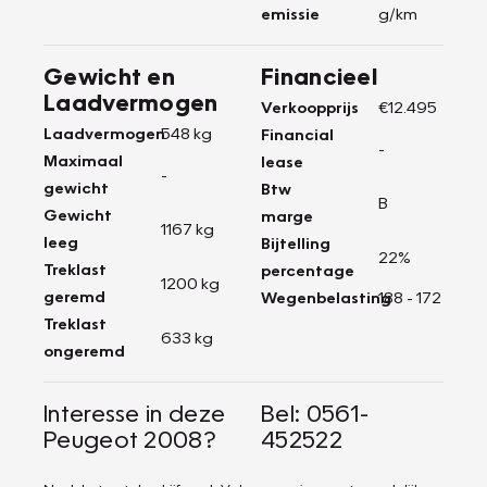
emissie
g/km
Gewicht en
Financieel
Laadvermogen
Verkoopprijs
€12.495
Laadvermogen
548 kg
Financial
-
Maximaal
lease
-
gewicht
Btw
B
Gewicht
marge
1167 kg
leeg
Bijtelling
22%
Treklast
percentage
1200 kg
geremd
Wegenbelasting
188 - 172
Treklast
633 kg
ongeremd
Interesse in deze
Bel: 0561-
Peugeot 2008?
452522