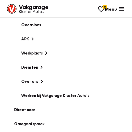
Vakgarage
0
Menu
Klaster Auto's
Occasions
APK
Werkplaats
Diensten
Over ons
Werken bij Vakgarage Klaster Auto's
Direct naar
Garageafspraak