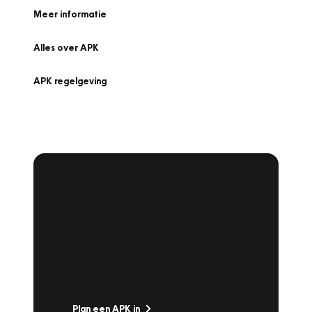
Meer informatie
Alles over APK
APK regelgeving
APK Keuring bij
Vakgarage!
Is het weer tijd voor de jaarlijkse APK? Ga
snel naar Vakgarage bij u in de buurt, en ga
zonder zorgen de weg op!
Plan een APK in