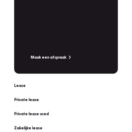
Plan een
Werkplaatsafspraak
Is uw auto toe aan Onderhoud,
Bandenwissel of een Vakantiecheck? Plan
online een afspraak!
Maak een afspraak
Lease
Private lease
Private lease used
Zakelijke lease