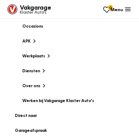
Vakgarage
0
Menu
Klaster Auto's
Occasions
APK
Werkplaats
Diensten
Over ons
Werken bij Vakgarage Klaster Auto's
Direct naar
Garageafspraak