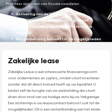
Profiteer optimaal van fiscale voordelen
Activering van de auto op uw balans
Mogelijkheid van een investeringsaftrek
Lager maandbedrag dankzij slottermijn is
mogelijk
Een aanbetaling behoort tot de mogelijkheden
Zakelijke lease
Zakelijke Lease is een interessante financieringsvorm
voor ondernemers en zzp'ers, omdat u kunt investeren
zonder dat dit direct invloed heeft op uw liquiditeit. U
beslist zelf de hoogte van uw aanbetaling die u kunt
doen door inruil van uw huidige auto bij uw Vakgarage.
Een slottermijn in uw leasecontract behoort ook tot de
mogelijkheden. Dit is een restantbetaling aan het einde