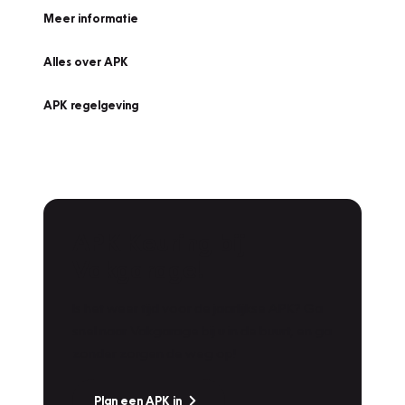
Meer informatie
Alles over APK
APK regelgeving
APK Keuring bij
Vakgarage!
Is het weer tijd voor de jaarlijkse APK? Ga
snel naar Vakgarage bij u in de buurt, en ga
zonder zorgen de weg op!
Plan een APK in