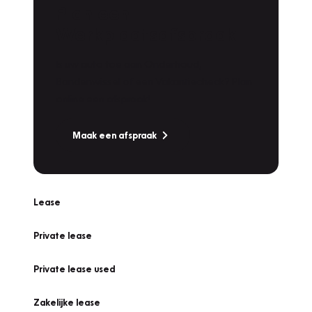
Plan een
Werkplaatsafspraak
Is uw auto toe aan Onderhoud,
Bandenwissel of een Vakantiecheck? Plan
online een afspraak!
Maak een afspraak
Lease
Private lease
Private lease used
Zakelijke lease