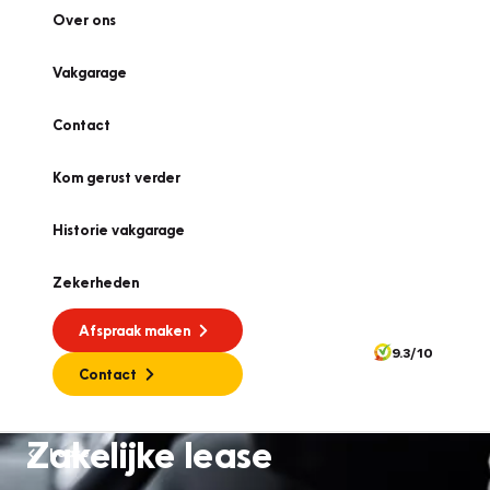
Over ons
Vakgarage
Contact
Kom gerust verder
Historie vakgarage
Zekerheden
Afspraak maken
9.3/10
Contact
Zakelijke lease
Lease