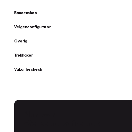
Bandenshop
Velgenconfigurator
Overig
Trekhaken
Vakantiecheck
Plan een
Werkplaatsafspraak