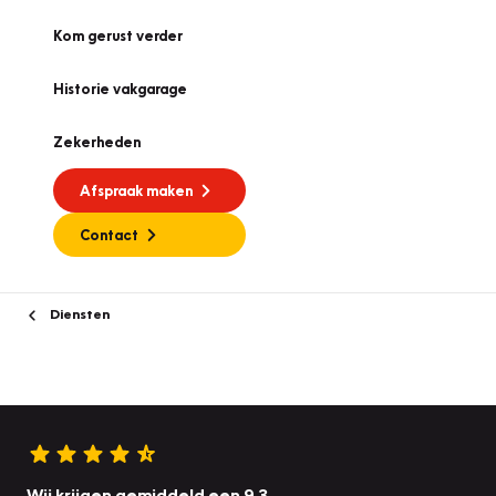
Kom gerust verder
Historie vakgarage
Zekerheden
Afspraak maken
Contact
Diensten
Wij krijgen gemiddeld een 9.3