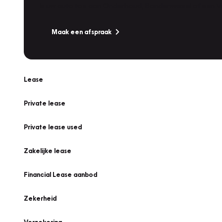
Is uw auto toe aan Onderhoud, Bandenwissel of een Va
Maak een afspraak
Lease
Private lease
Private lease used
Zakelijke lease
Financial Lease aanbod
Zekerheid