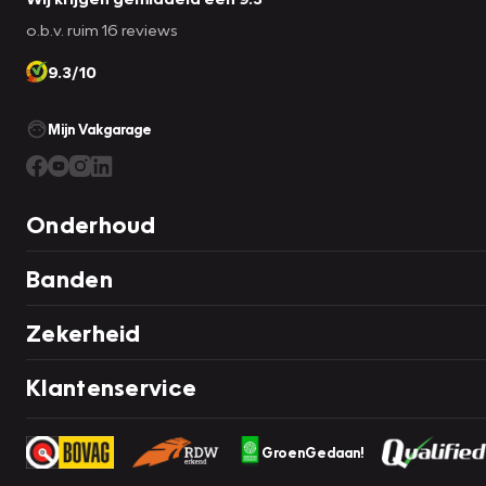
o.b.v. ruim 16 reviews
9.3/10
Mijn Vakgarage
Onderhoud
Banden
Zekerheid
Klantenservice
GroenGedaan!