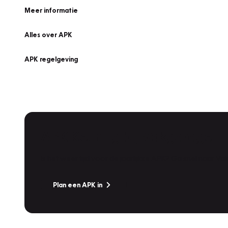
Meer informatie
Alles over APK
APK regelgeving
APK Keuring bij Vakgarage!
Is het weer tijd voor de jaarlijkse APK? Ga snel naar V
Plan een APK in