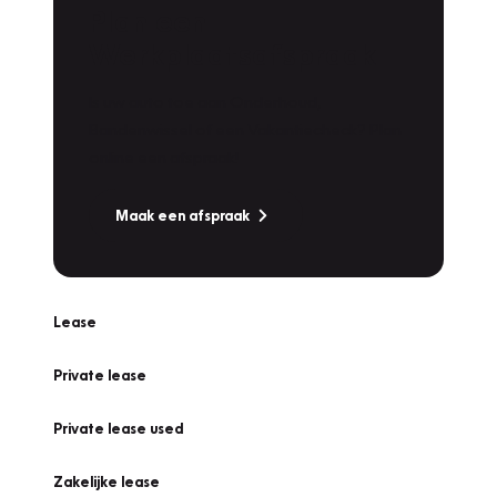
Plan een
Werkplaatsafspraak
Is uw auto toe aan Onderhoud,
Bandenwissel of een Vakantiecheck? Plan
online een afspraak!
Maak een afspraak
Lease
Private lease
Private lease used
Zakelijke lease