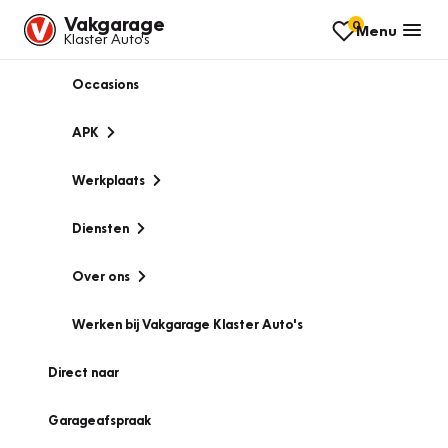
Vakgarage
0
Menu
Klaster Auto's
Occasions
APK
Werkplaats
Diensten
Over ons
Werken bij Vakgarage Klaster Auto's
Direct naar
Garageafspraak