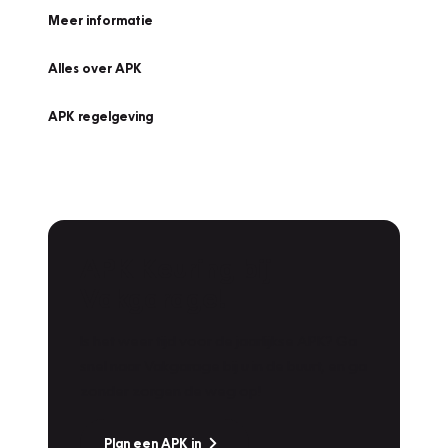
Meer informatie
Alles over APK
APK regelgeving
APK Keuring bij
Vakgarage!
Is het weer tijd voor de jaarlijkse APK? Ga
snel naar Vakgarage bij u in de buurt, en ga
zonder zorgen de weg op!
Plan een APK in