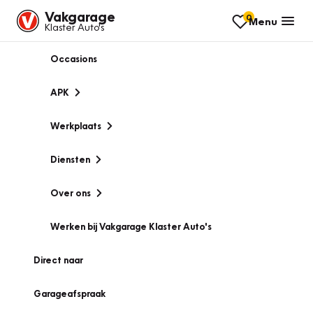
Vakgarage
0
Menu
Klaster Auto's
Occasions
APK
Werkplaats
Diensten
Over ons
Werken bij Vakgarage Klaster Auto's
Direct naar
Garageafspraak