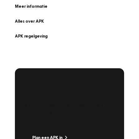
Meer informatie
Alles over APK
APK regelgeving
APK Keuring bij
Vakgarage!
Is het weer tijd voor de jaarlijkse APK? Ga
snel naar Vakgarage bij u in de buurt, en ga
zonder zorgen de weg op!
Plan een APK in