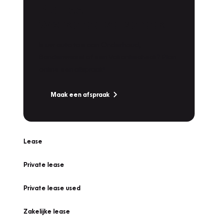
Plan een
Werkplaatsafspraak
Is uw auto toe aan Onderhoud,
Bandenwissel of een Vakantiecheck? Plan
online een afspraak!
Maak een afspraak
Lease
Private lease
Private lease used
Zakelijke lease