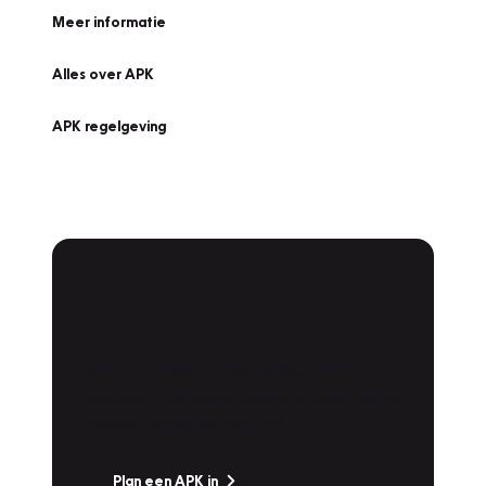
Meer informatie
Alles over APK
APK regelgeving
APK Keuring bij
Vakgarage!
Is het weer tijd voor de jaarlijkse APK? Ga
snel naar Vakgarage bij u in de buurt, en ga
zonder zorgen de weg op!
Plan een APK in