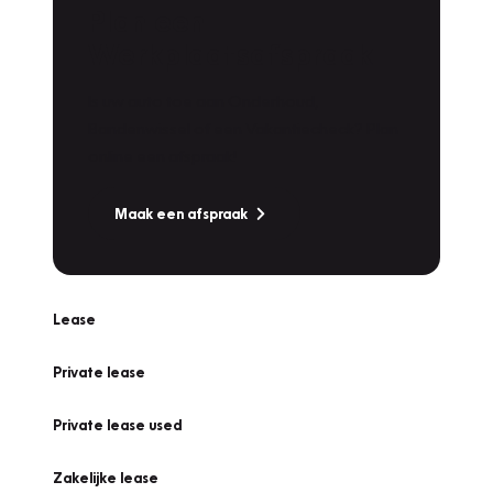
Plan een
Werkplaatsafspraak
Is uw auto toe aan Onderhoud,
Bandenwissel of een Vakantiecheck? Plan
online een afspraak!
Maak een afspraak
Lease
Private lease
Private lease used
Zakelijke lease