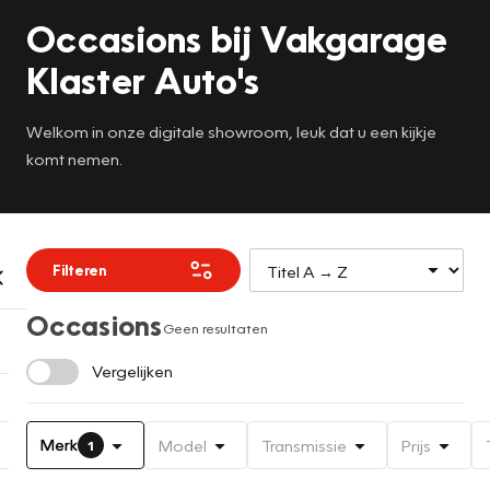
Occasions bij Vakgarage
Klaster Auto's
Welkom in onze digitale showroom, leuk dat u een kijkje
komt nemen.
Filteren
Occasions
Geen resultaten
Vergelijken
Merk
Model
Transmissie
Prijs
1