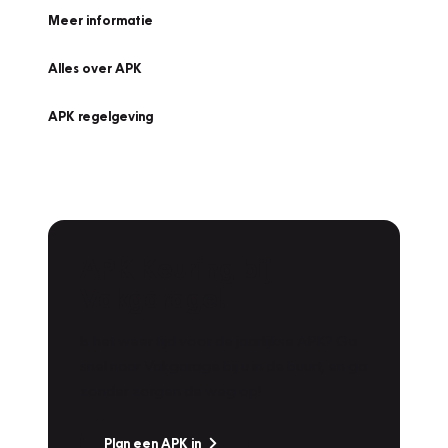
Meer informatie
Alles over APK
APK regelgeving
APK Keuring bij
Vakgarage!
Is het weer tijd voor de jaarlijkse APK? Ga
snel naar Vakgarage bij u in de buurt, en ga
zonder zorgen de weg op!
Plan een APK in