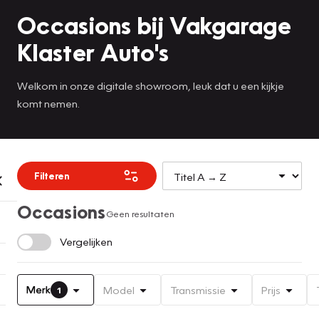
Occasions bij Vakgarage
Klaster Auto's
Welkom in onze digitale showroom, leuk dat u een kijkje
komt nemen.
Filteren
Occasions
Geen resultaten
Vergelijken
Merk
Model
Transmissie
Prijs
1