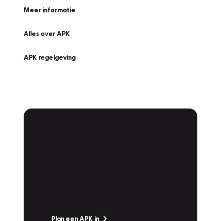
Meer informatie
Alles over APK
APK regelgeving
APK Keuring bij
Vakgarage!
Is het weer tijd voor de jaarlijkse APK? Ga
snel naar Vakgarage bij u in de buurt, en ga
zonder zorgen de weg op!
Plan een APK in