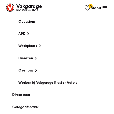
Vakgarage
0
Menu
Klaster Auto's
Occasions
APK
Werkplaats
Diensten
Over ons
Werken bij Vakgarage Klaster Auto's
Direct naar
Garageafspraak