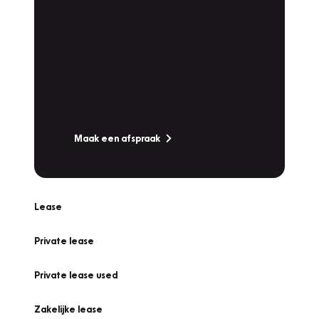
Plan een
Werkplaatsafspraak
Is uw auto toe aan Onderhoud,
Bandenwissel of een Vakantiecheck? Plan
online een afspraak!
Maak een afspraak
Lease
Private lease
Private lease used
Zakelijke lease