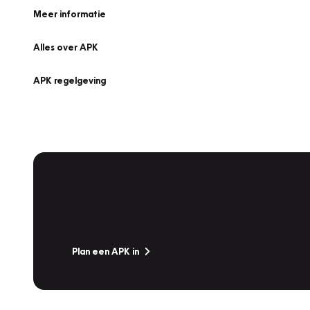
Meer informatie
Alles over APK
APK regelgeving
APK Keuring bij Vakgarage!
Is het weer tijd voor de jaarlijkse APK? Ga snel naar V
Plan een APK in