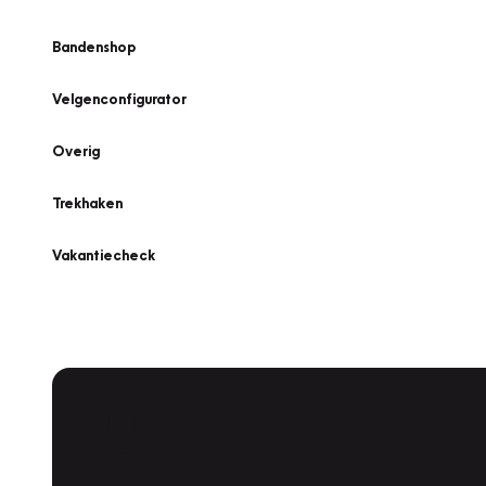
Bandenshop
Velgenconfigurator
Overig
Trekhaken
Vakantiecheck
Plan een
Werkplaatsafspraak