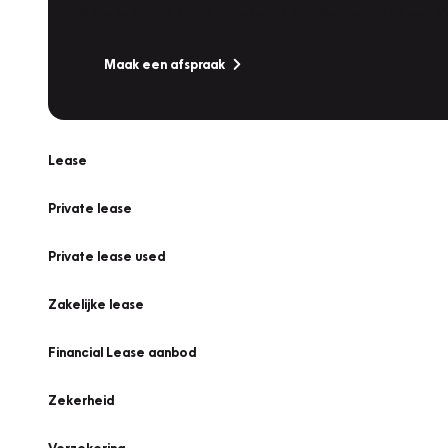
Is uw auto toe aan Onderhoud, Bandenwissel of een Va
Maak een afspraak
Lease
Private lease
Private lease used
Zakelijke lease
Financial Lease aanbod
Zekerheid