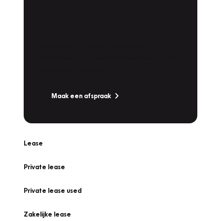
Plan een
Werkplaatsafspraak
Is uw auto toe aan Onderhoud,
Bandenwissel of een Vakantiecheck? Plan
online een afspraak!
Maak een afspraak
Lease
Private lease
Private lease used
Zakelijke lease