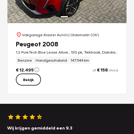
Vakgarage Klaster Auto's
| Oldemarkt (OV)
Peugeot 2008
1.2 PureTech Blue Lease Allure , 130 pk, Trekhaak, Dakdragers
Benzine
Handgeschakeld
147.544 km
€ 12.495
€ 158
of
/mnd
Bekijk
Wij krijgen gemiddeld een 9.3