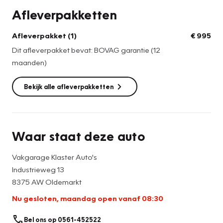
de Full service prijs betaalt u € 995,- extra ( 12 maanden
Afleverpakketten
Bovag garantie, 1 jaar Pechhulp Europa, nieuwe APK,
onderhoudsbeurt, airco gevuld en een volledige was- en
Afleverpakket (1)
€ 995
poetsbeurt )
Dit afleverpakket bevat: BOVAG garantie (12
maanden)
Bekijk alle afleverpakketten
Waar staat deze auto
Vakgarage Klaster Auto's
Industrieweg 13
8375 AW Oldemarkt
Nu gesloten, maandag open vanaf 08:30
Bel ons op 0561-452522