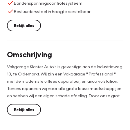
Bandenspanningscontrolesysteem
Bestuurdersstoel in hoogte verstelbaar
Bekijk alles
Omschrijving
Vakgarage Klaster Auto's is gevestigd aan de Industrieweg
13, te Oldemarkt. Wij zijn een Vakgarage " Professional "
met de modernste uitlees apparatuur, en airco vulstation.
Tevens repareren wij voor alle grote lease maatschappijen
en hebben wij een eigen schade afdeling. Door onze grote
variateit in bouwjaren en modellen is het voor iedereen
interessant om eens een kijkje te komen nemen bij onze
Bekijk alles
occasions.
Al onze auto's zijn voorzien van Nationale Auto Pas. Voor