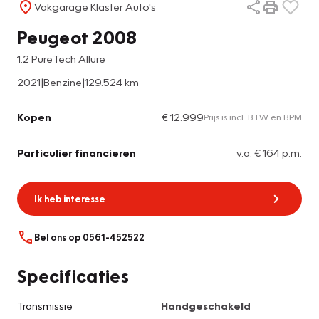
Vakgarage Klaster Auto's
Peugeot 2008
1.2 PureTech Allure
2021
|
Benzine
|
129.524 km
Kopen
€ 12.999
Prijs is incl. BTW en BPM
Particulier financieren
v.a. € 164 p.m.
Ik heb interesse
Bel ons op 0561-452522
Specificaties
Transmissie
Handgeschakeld