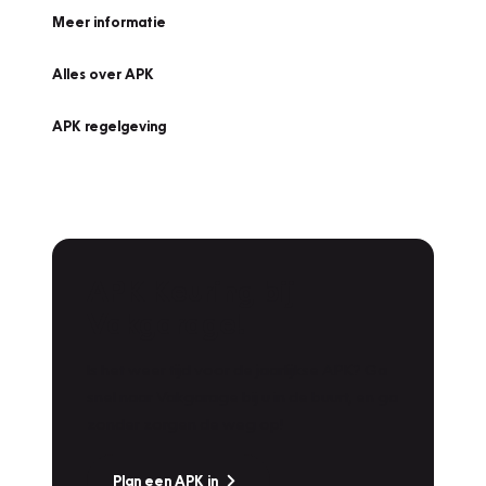
Meer informatie
Alles over APK
APK regelgeving
APK Keuring bij
Vakgarage!
Is het weer tijd voor de jaarlijkse APK? Ga
snel naar Vakgarage bij u in de buurt, en ga
zonder zorgen de weg op!
Plan een APK in