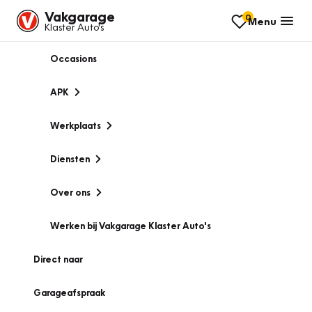
Vakgarage
0
Menu
Klaster Auto's
Occasions
APK
Werkplaats
Diensten
Over ons
Werken bij Vakgarage Klaster Auto's
Direct naar
Garageafspraak