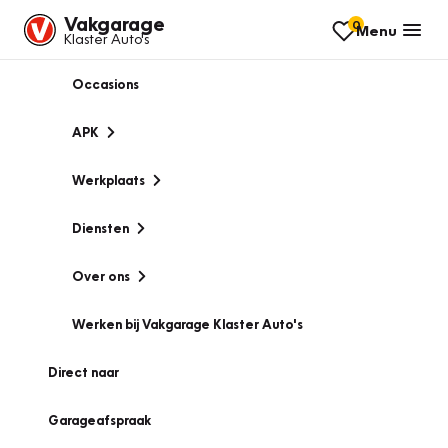
Vakgarage
0
Menu
Klaster Auto's
Occasions
APK
Werkplaats
Diensten
Over ons
Werken bij Vakgarage Klaster Auto's
Direct naar
Garageafspraak