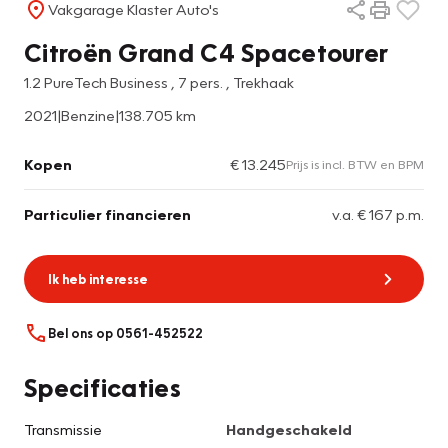
Vakgarage Klaster Auto's
Citroën Grand C4 Spacetourer
1.2 PureTech Business , 7 pers. , Trekhaak
2021
|
Benzine
|
138.705 km
Kopen
€ 13.245
Prijs is incl. BTW en BPM
Particulier financieren
v.a. € 167 p.m.
Ik heb interesse
Bel ons op 0561-452522
Specificaties
Transmissie
Handgeschakeld