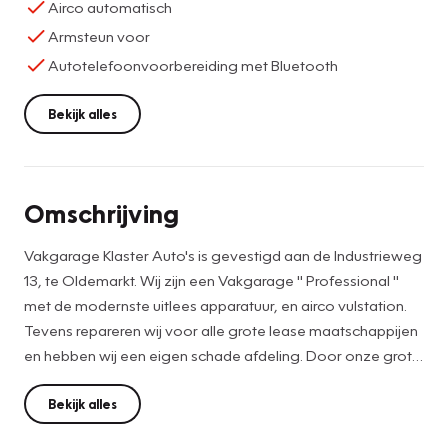
Airco automatisch
Armsteun voor
Autotelefoonvoorbereiding met Bluetooth
Bekijk alles
Omschrijving
Vakgarage Klaster Auto's is gevestigd aan de Industrieweg
13, te Oldemarkt. Wij zijn een Vakgarage " Professional "
met de modernste uitlees apparatuur, en airco vulstation.
Tevens repareren wij voor alle grote lease maatschappijen
en hebben wij een eigen schade afdeling. Door onze grote
variateit in bouwjaren en modellen is het voor iedereen
interessant om eens een kijkje te komen nemen bij onze
Bekijk alles
occasions.