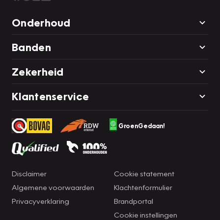
vermoeidheidsherkenning, die u een duidelijk signaal geeft
wanneer u achter het stuur in slaap dreigt te vallen. Mocht
Onderhoud
zich een gevaarlijke situatie voordoen, dan geeft de Brake
Assist extra remkracht en verkort de remweg. Met
Banden
voorzieningen als hill hold functie en
bandenspanningcontrolesysteem, bent u altijd veilig
Zekerheid
onderweg.
Klantenservice
Indien u interesse heeft in deze auto, zetten we hem graag
klaar voor een proefrit. We horen graag van u, mailt of belt
GroenGedaan!
u ons meteen?
Disclaimer
Cookie statement
Algemene voorwaarden
Klachtenformulier
Privacyverklaring
Brandportal
Cookie instellingen