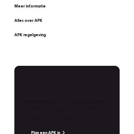
Meer informatie
Alles over APK
APK regelgeving
APK Keuring bij
Vakgarage!
Is het weer tijd voor de jaarlijkse APK? Ga
snel naar Vakgarage bij u in de buurt, en ga
zonder zorgen de weg op!
Plan een APK in