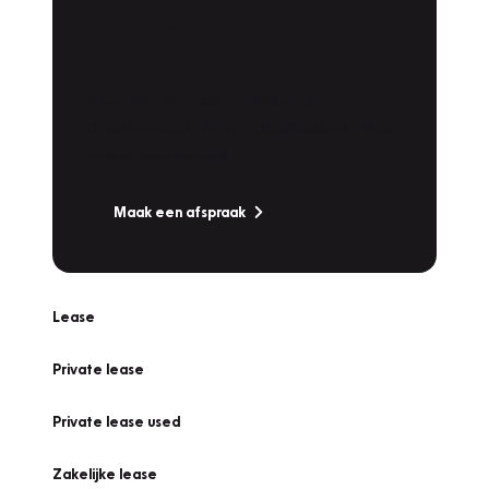
Plan een
Werkplaatsafspraak
Is uw auto toe aan Onderhoud,
Bandenwissel of een Vakantiecheck? Plan
online een afspraak!
Maak een afspraak
Lease
Private lease
Private lease used
Zakelijke lease