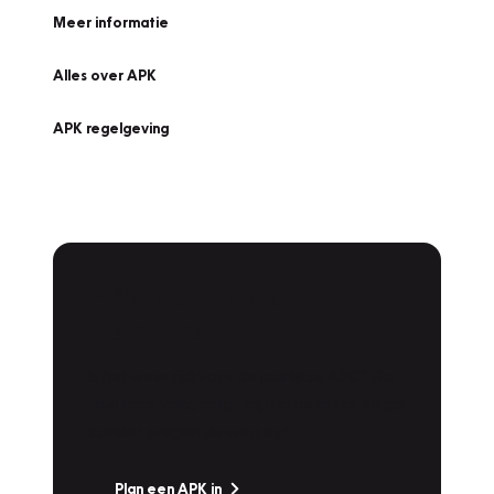
Meer informatie
Alles over APK
APK regelgeving
APK Keuring bij
Vakgarage!
Is het weer tijd voor de jaarlijkse APK? Ga
snel naar Vakgarage bij u in de buurt, en ga
zonder zorgen de weg op!
Plan een APK in