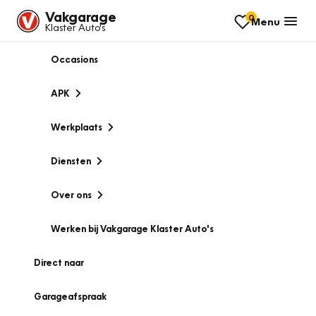
Vakgarage
0
Menu
Klaster Auto's
Occasions
APK
Werkplaats
Diensten
Over ons
Werken bij Vakgarage Klaster Auto's
Direct naar
Garageafspraak