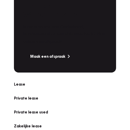
Plan een
Werkplaatsafspraak
Is uw auto toe aan Onderhoud,
Bandenwissel of een Vakantiecheck? Plan
online een afspraak!
Maak een afspraak
Lease
Private lease
Private lease used
Zakelijke lease