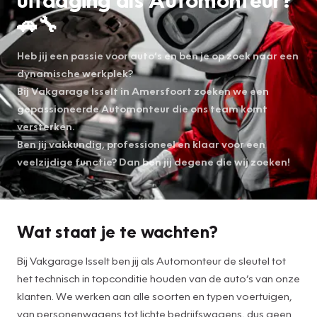
🚗🔧
Heb jij een passie voor auto’s en ben je op zoek naar een
dynamische werkplek?
Bij Vakgarage Isselt in Amersfoort zoeken we een
gepassioneerde Automonteur die ons team komt
versterken.
Ben jij vakkundig, professioneel en klaar voor een
veelzijdige functie? Dan ben jij degene die wij zoeken!
Wat staat je te wachten?
Bij Vakgarage Isselt ben jij als Automonteur de sleutel tot
het technisch in topconditie houden van de auto’s van onze
klanten. We werken aan alle soorten en typen voertuigen,
van personenwagens tot lichte bedrijfswagens, dus geen