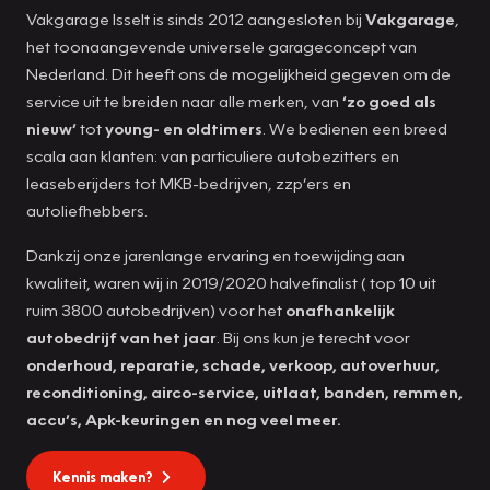
Vakgarage Isselt is sinds 2012 aangesloten bij
Vakgarage
,
het toonaangevende universele garageconcept van
Nederland. Dit heeft ons de mogelijkheid gegeven om de
service uit te breiden naar alle merken, van
‘zo goed als
nieuw’
tot
young- en oldtimers
. We bedienen een breed
scala aan klanten: van particuliere autobezitters en
leaseberijders tot MKB-bedrijven, zzp’ers en
autoliefhebbers.
Dankzij onze jarenlange ervaring en toewijding aan
kwaliteit, waren wij in 2019/2020 halvefinalist ( top 10 uit
ruim 3800 autobedrijven) voor het
onafhankelijk
autobedrijf van het jaar
. Bij ons kun je terecht voor
onderhoud, reparatie, schade, verkoop, autoverhuur,
reconditioning, airco-service, uitlaat, banden, remmen,
accu’s, Apk-keuringen en nog veel meer.
Kennis maken?