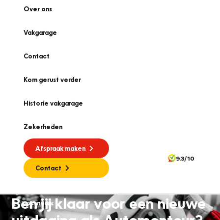
Over ons
Vakgarage
Contact
Kom gerust verder
Historie vakgarage
Zekerheden
Afspraak maken
9.3/10
Contact
Ben jij klaar voor een nieuwe
Vacatures
uitdaging als Automonteur?